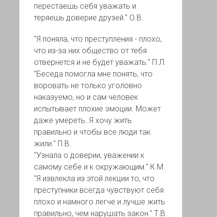
перестаешь себя уважать и
теряешь доверие друзей." О.В.
"Я поняла, что преступления - плохо,
что из-за них общество от тебя
отвернется и не будет уважать." П.Л.
"Беседа помогла мне понять, что
воровать не только уголовно
наказуемо, но и сам человек
испытывает плохие эмоции. Может
даже умереть. Я хочу жить
правильно и чтобы все люди так
жили." П.В.
"Узнала о доверии, уважении к
самому себе и к окружающим." К.М.
"Я извлекла из этой лекции то, что
преступники всегда чувствуют себя
плохо и намного легче и лучше жить
правильно, чем нарушать закон." Т.В.