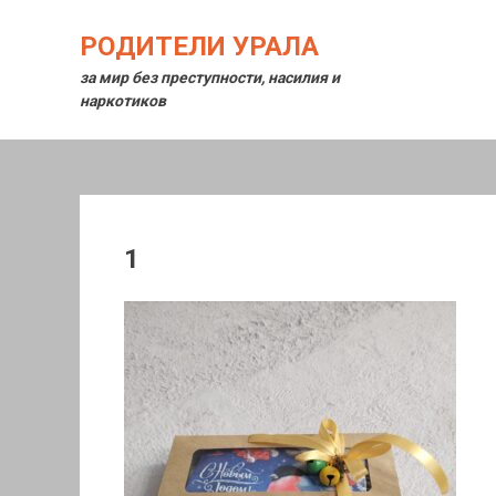
Перейти
к
РОДИТЕЛИ УРАЛА
содержимому
за мир без преступности, насилия и
наркотиков
1